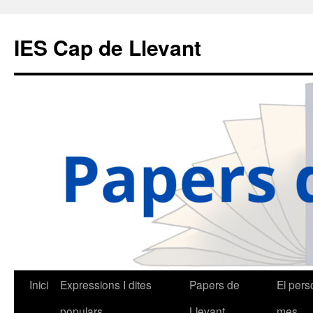
IES Cap de Llevant
Vés
Inici
Expressions I dites
Papers de
El pers
al
populars
Llevant
mes