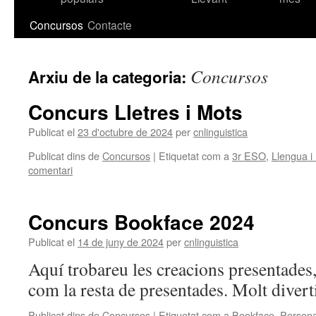
contingut
Concursos
Contacte
Concursos
Arxiu de la categoria:
Concurs Lletres i Mots
Publicat el
23 d'octubre de 2024
per
cnlinguistica
Publicat dins de
Concursos
|
Etiquetat com a
3r ESO
,
Llengua i
comentari
Concurs Bookface 2024
Publicat el
14 de juny de 2024
per
cnlinguistica
Aquí trobareu les creacions presentades,
com la resta de presentades. Molt divert
Publicat dins de
Concursos
|
Etiquetat com a
Bookface
,
Persona