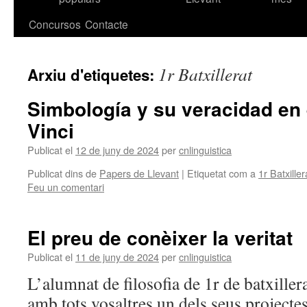
contingut
Concursos
Contacte
1r Batxillerat
Arxiu d'etiquetes:
Simbología y su veracidad en 
Vinci
Publicat el
12 de juny de 2024
per
cnlinguistica
Publicat dins de
Papers de Llevant
|
Etiquetat com a
1r Batxiller
Feu un comentari
El preu de conèixer la veritat
Publicat el
11 de juny de 2024
per
cnlinguistica
L’alumnat de filosofia de 1r de batxiller
amb tots vosaltres un dels seus projectes