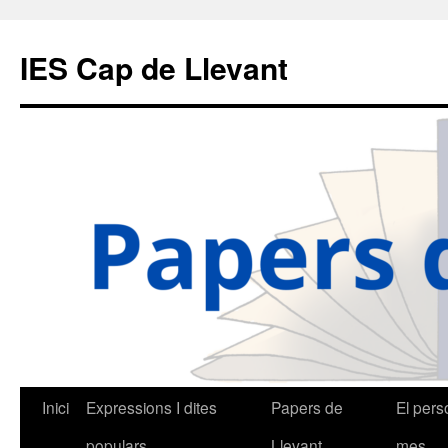
IES Cap de Llevant
Vés
Inici
Expressions I dites
Papers de
El pers
al
populars
Llevant
mes