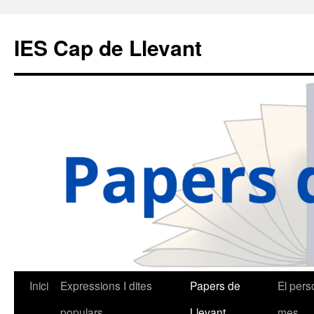
IES Cap de Llevant
Vés
Inici
Expressions I dites
Papers de
El pers
al
populars
Llevant
mes