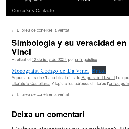
contingut
Concursos
Contacte
←
El preu de conèixer la veritat
Simbología y su veracidad en 
Vinci
Publicat el
12 de juny de 2024
per
cnlinguistica
Monografia-Codigo-de-Da-Vinci
Baixa
Aquesta entrada s'ha publicat dins de
Papers de Llevant
i etiq
Literatura Castellana
. Afegiu a les adreces d'interès l'
enllaç per
←
El preu de conèixer la veritat
Deixa un comentari
L'adreça electrònica no es publicarà.
El