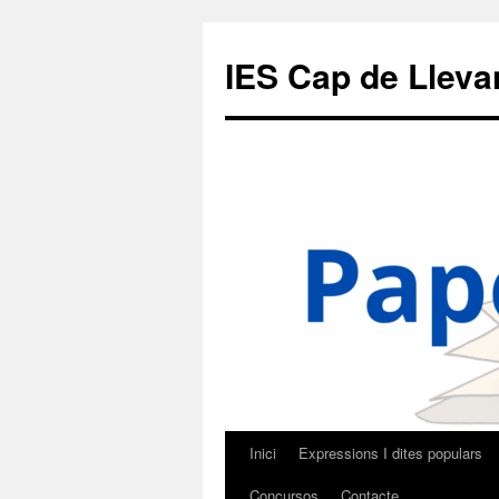
IES Cap de Lleva
Inici
Expressions I dites populars
Vés
Concursos
Contacte
al