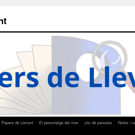
nt
Papers de Llevant
El personatge del mes
Joc de paraules
Notes i v