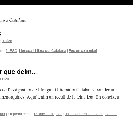
atura Catalana
s
guistica
m a
3r ESO
,
Llengua i Literatura Catalana
|
Feu un comentari
ar que deim…
istica
s de l’assignatura de Llengua i Literatura Catalanes, van fer un
s menorquines. Aquí tenim un recull de la feina feta. En coneixeu
lars
|
Etiquetat com a
1r Batxillerat
,
Llengua i Literatura Catalana
|
Feu un