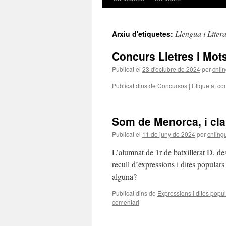
contingut
Llengua i Liter
Arxiu d'etiquetes:
Concurs Lletres i Mot
Publicat el
23 d'octubre de 2024
per
cnlin
Publicat dins de
Concursos
|
Etiquetat co
Som de Menorca, i cl
Publicat el
11 de juny de 2024
per
cnlingu
L’alumnat de 1r de batxillerat D, de
recull d’expressions i dites popular
alguna?
Publicat dins de
Expressions i dites popu
comentari