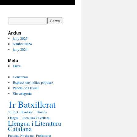
Arxius
juny 2025
octubre 2024
juny 2024
Meta
Entra
Concursos
Expressions i dites populars
Papers de Llevant
Sin categoría
1r Batxillerat
3r ESO
Bookface
Filosofia
Llengua i Literatura Castellana
Llengua i Literatura
Catalana
Personal No docent
Professorat